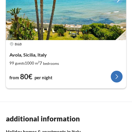
B&B
Avola, Sicilia, Italy
2
7
99
1000
guests
m
bedrooms
80€
from
per night
additional information
Holiday homes & apartments in Italy