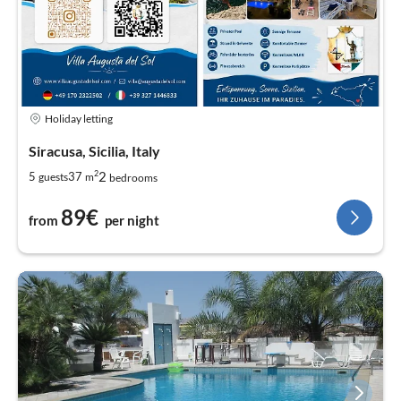
Holiday letting
Siracusa, Sicilia, Italy
2
2
5
37
guests
m
bedrooms
89€
from
per night