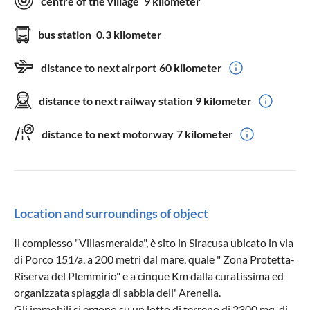
centre of the village
9 kilometer
bus station
0.3 kilometer
distance to next airport
60 kilometer
distance to next railway station
9 kilometer
distance to next motorway
7 kilometer
Location and surroundings of object
Il complesso "Villasmeralda", è sito in Siracusa ubicato in via
di Porco 151/a, a 200 metri dal mare, quale " Zona Protetta-
Riserva del Plemmirio" e a cinque Km dalla curatissima ed
organizzata spiaggia di sabbia dell' Arenella.
Gli immobili si ergono su un lotto di terreno di 2300 mq, di