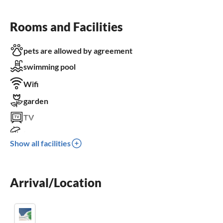
Rooms and Facilities
pets are allowed by agreement
swimming pool
Wifi
garden
TV
terrace
Show all facilities
washing machine
balcony
Arrival/Location
parking space