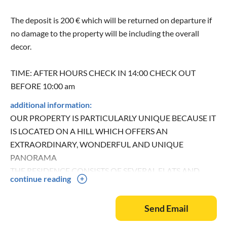
The deposit is 200 € which will be returned on departure if
no damage to the property will be including the overall
decor.
TIME: AFTER HOURS CHECK IN 14:00 CHECK OUT
BEFORE 10:00 am
additional information:
OUR PROPERTY IS PARTICULARLY UNIQUE BECAUSE IT
IS LOCATED ON A HILL WHICH OFFERS AN
EXTRAORDINARY, WONDERFUL AND UNIQUE
PANORAMA
THE RESIDENCE CONSISTS OF SEVERAL FLATS AND
continue reading
THREE FACILITIES
EVERY ONE OF OUR APARTMENTS, ABOUT 75M2, IS
Send Email
FULLY FURNISHED, COMFORTABLE AND OFFERS
EVERYTHING IT CAN BE