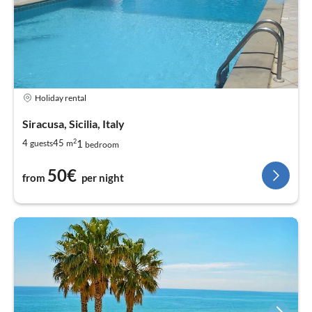
Holiday rental
Siracusa, Sicilia, Italy
2
1
4
45
guests
m
bedroom
50€
from
per night